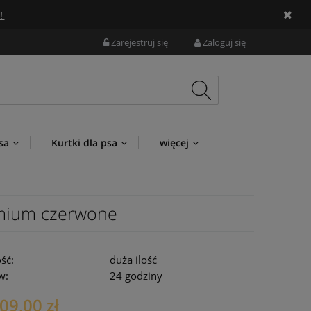
!
Zarejestruj się
Zaloguj się
sa
Kurtki dla psa
więcej
emium czerwone
ść:
duża ilość
w:
24 godziny
09,00 zł