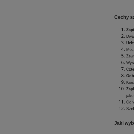
Cechy s
Zapi
Dwa
Uch
Mocn
Zewn
Wyso
Czt
Odb
Kies
Zapi
jak
Od w
Szel
Jaki wyb