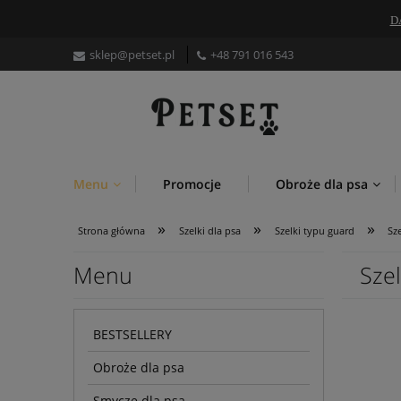
D
sklep
@petset.pl
+48
791 016 543
Menu
Promocje
Obroże dla psa
»
»
»
Strona główna
Szelki dla psa
Szelki typu guard
Sz
Menu
Sze
BESTSELLERY
Obroże dla psa
Smycze dla psa