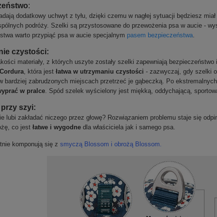
zeństwo
:
iadają dodatkowy uchwyt z tyłu, dzięki czemu w nagłej sytuacji będziesz mia
pólnych podróży. Szelki są przystosowane do przewożenia psa w aucie - w
stwa warto przypiąć psa w aucie specjalnym
pasem bezpieczeństwa
.
ie czystości:
akości materiały, z których uszyte zostały szelki zapewniają bezpieczeństwo
 Cordura
, która jest
łatwa w utrzymaniu czystości
- zazwyczaj, gdy szelki o
 w bardziej zabrudzonych miejscach przetrzeć je gąbeczką. Po ekstremalnych
yprać w pralce
. Spód szelek wyścielony jest miękką, oddychającą, sportow
 przy szyi:
nie lubi zakładać niczego przez głowę? Rozwiązaniem problemu staje się odpi
ożę, co jest
łatwe i wygodne
dla właściciela jak i samego psa.
etnie komponują się z
smyczą Blossom
i
obrożą Blossom
.