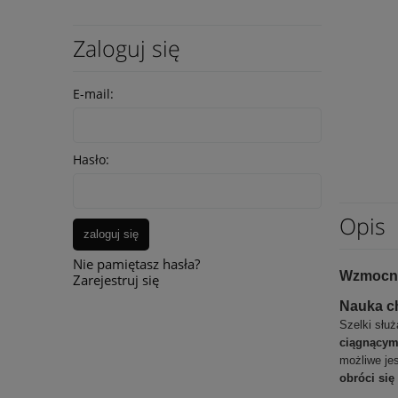
Zaloguj się
E-mail:
Hasło:
Opis
zaloguj się
Nie pamiętasz hasła?
Wzmocni
Zarejestruj się
Nauka ch
Szelki słu
ciągnącym
możliwe je
obróci si