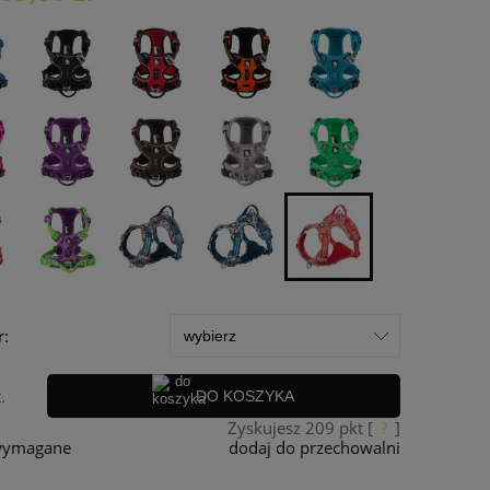
r:
.
DO KOSZYKA
Zyskujesz
209
pkt [
?
]
 wymagane
dodaj do przechowalni