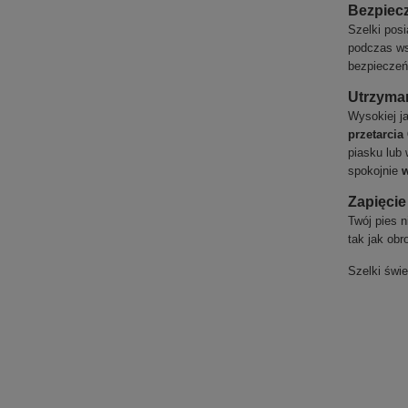
Bezpiec
Szelki pos
podczas ws
bezpieczeń
Utrzyman
Wysokiej j
przetarcia
piasku lub
spokojnie
w
Zapięcie
Twój pies 
tak jak obr
Szelki świ