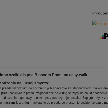
Producen
one szelki dla psa Blossom Premium easy-walk
odzenia na luźnej smyczy:
żą przede wszystkim do
codziennych spacerów
ze standardowym zapięciem 
 psie
, ponieważ z przodu wyposażone są w ring służący do nauki chodzenia 
st oduczenie tego nawyku nawet przy starszym już psiaku. Zapięta smycz z 
ę w naszym kierunku
i napieranie do przodu po prostu nie będzie fizycznie mo