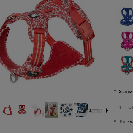
*
Rozmia
szt
*
- Pole