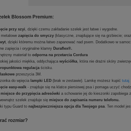
zelek Blossom Premium:
ęcie przy szyi
, dzięki czemu zakładanie szelek jest łatwe i wygodne.
 metalowe
zapięcia do smyczy
(klasyczne, znajdujące się na grzbiecie; oraz
wyt
, dzięki któremu można łatwo zapanować nad psem. Dodatkowo w samoc
e zapięcia i oryginalne klamry
Duraflex®.
ętrzny materiał to
odporna na przetarcia Cordura
kiej jakości miękka, oddychająca
wyściółka
, która nie drażni skóry zwierzę
eropunktowa regulacja
ścisku.
laskowe
przeszycia 3M.
zonka do wpięcia
lampki LED
(brak w zestawie). Lamkę możesz kupić
tutaj
.
ęcie easy-walk
- znajduje się na klatce piersiowej psa i pomaga uczyć chod
o
miejsce do przypięcia adresówki
a schowanie jej do kieszonki zapobiega z
ewnątrz szelek znajduje się
miejsce do zapisania numeru telefonu.
ki typu Guard to
najbezpieczniejsza opcja dla Twojego psa
. Ten model je
rać rozmiar?