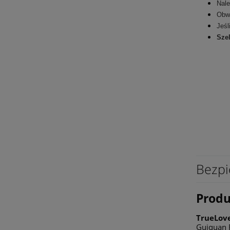
Nale
Obwó
Jeśl
Szel
Bezpi
Prod
TrueLov
Guiquan R