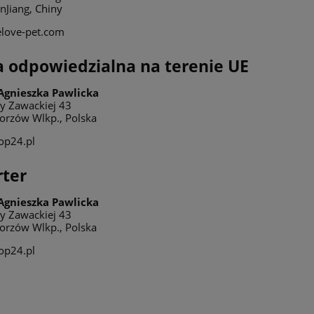
nJiang, Chiny
elove-pet.com
 odpowiedzialna na terenie UE
Agnieszka Pawlicka
ety Zawackiej 43
orzów Wlkp., Polska
op24.pl
ter
Agnieszka Pawlicka
ety Zawackiej 43
orzów Wlkp., Polska
op24.pl