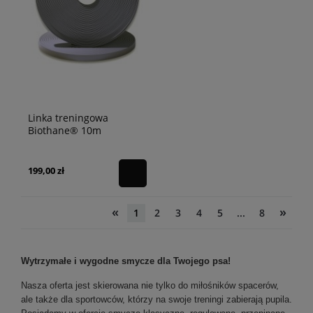
Linka treningowa
Biothane® 10m
wodoodporna (dla
małego i średniego psa -
13 mm) szara
199,00 zł
«
»
1
2
3
4
5
...
8
Wytrzymałe i wygodne smycze dla Twojego psa!
Nasza oferta jest skierowana nie tylko do miłośników spacerów,
ale także dla sportowców, którzy na swoje treningi zabierają pupila.