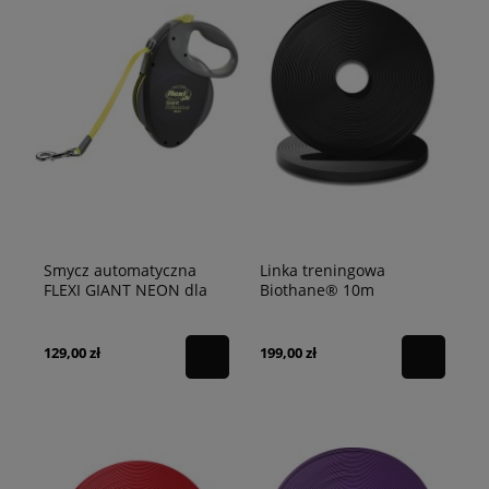
Smycz automatyczna
Linka treningowa
FLEXI GIANT NEON dla
Biothane® 10m
średnich i dużych psów
wodoodporna (dla
małego i średniego psa -
13 mm) czarna
129,00 zł
199,00 zł