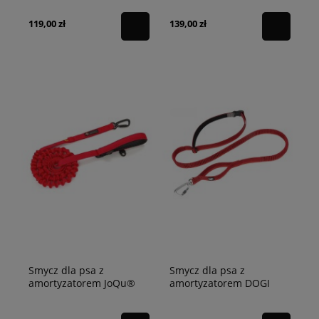
czarna
119,00 zł
139,00 zł
Smycz dla psa z
Smycz dla psa z
amortyzatorem JoQu®
amortyzatorem DOGI
Ultra Strong Runners
Truelove czerwona L -
czerwona
340cm