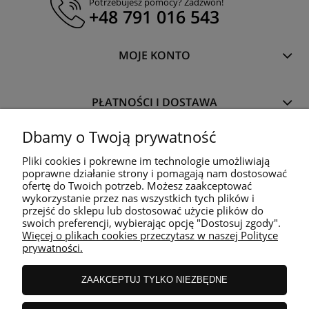
Potrzebujesz pomocy? Zadzwoń!
+48 791 016 543
MOJE KONTO
PŁATNOŚCI I DOSTAWA
Dbamy o Twoją prywatność
INFORMACJE
Pliki cookies i pokrewne im technologie umożliwiają
poprawne działanie strony i pomagają nam dostosować
ofertę do Twoich potrzeb. Możesz zaakceptować
O NAS
wykorzystanie przez nas wszystkich tych plików i
przejść do sklepu lub dostosować użycie plików do
swoich preferencji, wybierając opcję "Dostosuj zgody".
Więcej o plikach cookies przeczytasz w naszej Polityce
prywatności.
Podmiot pod nadzorem
Wojewódzki Inspektorat Weterynarii
ZAAKCEPTUJ TYLKO NIEZBĘDNE
z siedzibą w Siedlcach
ul. Kazimierzowska 29