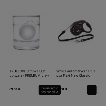
TRUELOVE lampka LED
Smycz automatyczna dla
do szelek PREMIUM biały
psa Flexi New Classic
linka czarna
powiadom o
69,00 zł
39,00 zł
dostępności