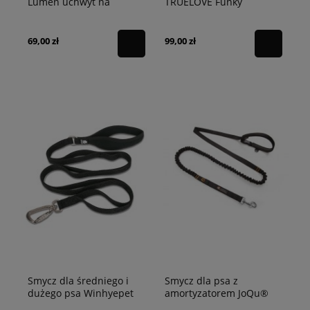
Lumen uchwyt na
TRUELOVE Funky
lampkę czarna
brązowa
69,00 zł
99,00 zł
Smycz dla średniego i
Smycz dla psa z
dużego psa Winhyepet
amortyzatorem JoQu®
Classic czarna
Two Runners Leash