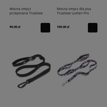
Mocna smycz
Mocna smycz dla psa
przepinana Truelove
Truelove Lumen Pro
Active Pro niebieska
szara
99,00 zł
109,00 zł