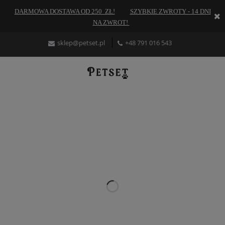
DARMOWA DOSTAWA OD 250 ZŁ!
SZYBKIE ZWROTY - 14 DNI
NA ZWROT!
sklep
@petset.pl
+48
791 016 543