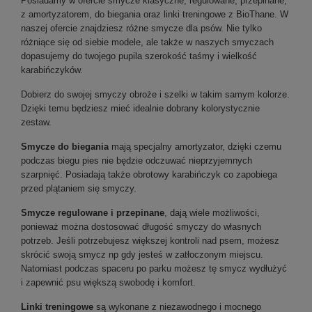
Posiadamy w ofercie smycze klasyczne, regulowane, przepinane,
z amortyzatorem, do biegania oraz linki treningowe z BioThane. W
naszej ofercie znajdziesz różne smycze dla psów. Nie tylko
różniące się od siebie modele, ale także w naszych smyczach
dopasujemy do twojego pupila szerokość taśmy i wielkość
karabińczyków.
Dobierz do swojej smyczy obroże i szelki w takim samym kolorze.
Dzięki temu będziesz mieć idealnie dobrany kolorystycznie
zestaw.
Smycze do biegania
mają specjalny amortyzator, dzięki czemu
podczas biegu pies nie będzie odczuwać nieprzyjemnych
szarpnięć. Posiadają także obrotowy karabińczyk co zapobiega
przed plątaniem się smyczy.
Smycze regulowane i przepinane
, dają wiele możliwości,
ponieważ można dostosować długość smyczy do własnych
potrzeb. Jeśli potrzebujesz większej kontroli nad psem, możesz
skrócić swoją smycz np gdy jesteś w zatłoczonym miejscu.
Natomiast podczas spaceru po parku możesz tę smycz wydłużyć
i zapewnić psu większą swobodę i komfort.
Linki treningowe
są wykonane z niezawodnego i mocnego