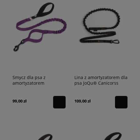
Smycz dla psa z
Lina z amortyzatorem dla
amortyzatorem
psa JoQu® Canicorss
Adventure Truelove
Rope Shock
fioletowa
99,00 zł
109,00 zł