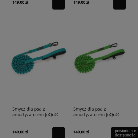
149,00 zł
149,00 zł
Smycz dla psa z
Smycz dla psa z
amortyzatorem JoQu®
amortyzatorem JoQu®
Ultra Strong Runners
Ultra Strong Runners
turkusowa
zielona
powiadom o
149,00 zł
149,00 zł
dostępności