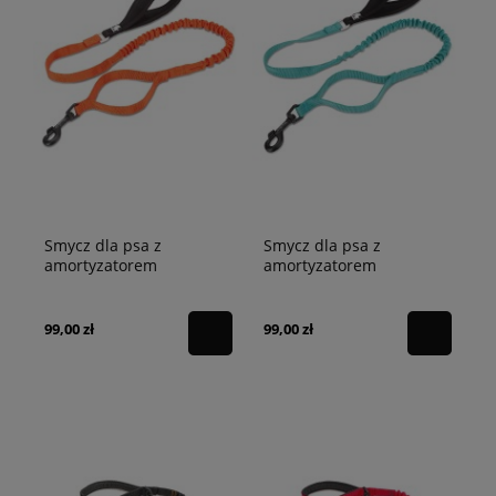
Smycz dla psa z
Smycz dla psa z
amortyzatorem
amortyzatorem
Adventure Truelove
Adventure Truelove
pomarańczowa
turkusowa
99,00 zł
99,00 zł