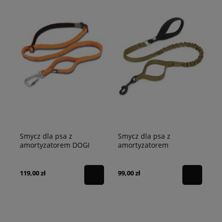
Smycz dla psa z
Smycz dla psa z
amortyzatorem DOGI
amortyzatorem
Truelove pomarańczowa
Adventure Truelove
M - 200cm
khaki / zieleń wojskowa
119,00 zł
99,00 zł