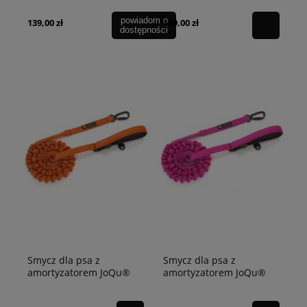
turkusowa
fioletowa
powiadom o
139,00 zł
149,00 zł
dostępności
Smycz dla psa z
Smycz dla psa z
amortyzatorem JoQu®
amortyzatorem JoQu®
Ultra Strong Runners
Ultra Strong Runners
pomarańczowa
różowa