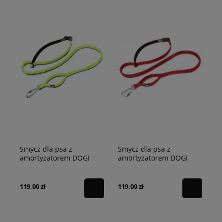
Smycz dla psa z
Smycz dla psa z
amortyzatorem DOGI
amortyzatorem DOGI
Truelove limonkowa M -
Truelove czerwona M -
200cm
200cm
119,00 zł
119,00 zł