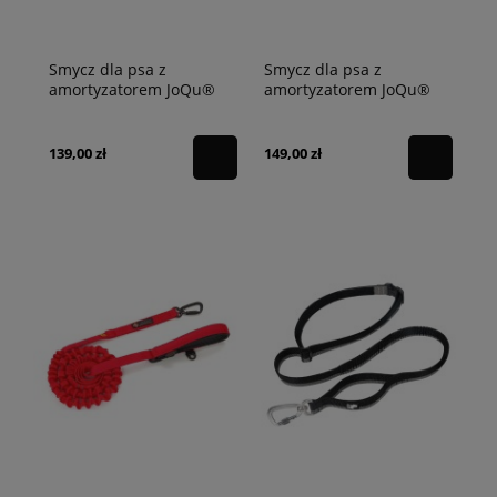
Smycz dla psa z
Smycz dla psa z
amortyzatorem JoQu®
amortyzatorem JoQu®
Two Runners Leash
Ultra Strong Runners
czarna
czarna
139,00 zł
149,00 zł