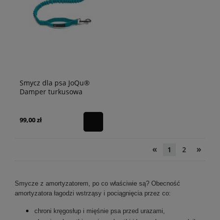
Smycz dla psa JoQu®
Damper turkusowa
99,00 zł
«
»
1
2
Smycze z amortyzatorem, po co właściwie są? Obecność
amortyzatora łagodzi wstrząsy i pociągnięcia przez co:
chroni kręgosłup i mięśnie psa przed urazami,