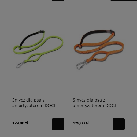
Smycz dla psa z
Smycz dla psa z
amortyzatorem DOGI
amortyzatorem DOGI
Truelove limonkowa L -
Truelove pomarańczowa
340cm
L - 340cm
129,00 zł
129,00 zł