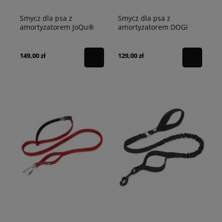
Smycz dla psa z
Smycz dla psa z
amortyzatorem JoQu®
amortyzatorem DOGI
Ultra Strong Runners
Truelove czarna L -
czerwona
340cm
149,00 zł
129,00 zł