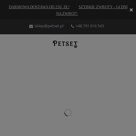
DARMOWA DOSTAWA OD 250 ZŁ!
SZYBKIE ZWROTY - 14 DNI
NA ZWROT!
sklep
@petset.pl
+48
791 016 543