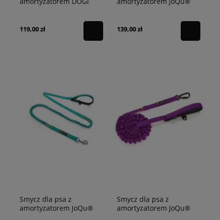
amortyzatorem DOGI
amortyzatorem JoQu®
Truelove czarna M -
Two Runners Leash
200cm
czerwona
119,00 zł
139,00 zł
Smycz dla psa z
Smycz dla psa z
amortyzatorem JoQu®
amortyzatorem JoQu®
Two Runners Leash
Ultra Strong Runners