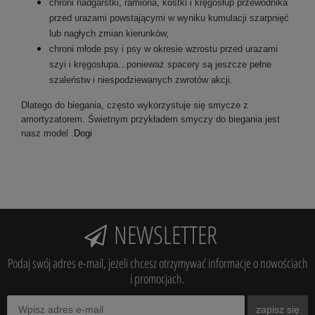
chroni nadgarstki, ramiona, kostki i kręgosłup przewodnika
przed urazami powstającymi w wyniku kumulacji szarpnięć
lub nagłych zmian kierunków,
chroni młode psy i psy w okresie wzrostu przed urazami
szyi i kręgosłupa...ponieważ spacery są jeszcze pełne
szaleństw i niespodziewanych zwrotów akcji.
Dlatego do biegania, często wykorzystuje się smycze z
amortyzatorem. Świetnym przykładem smyczy do biegania jest
nasz model .
Dogi
NEWSLETTER
Podaj swój adres e-mail, jeżeli chcesz otrzymywać informacje o nowościach
i promocjach.
zapisz się