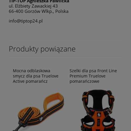
TIP-TOP Agnieszka Pawlicka
ul. Elżbiety Zawackiej 43
66-400 Gorzów Wlkp., Polska
info@tiptop24.pl
Produkty powiązane
Mocna odblaskowa
Szelki dla psa Front Line
smycz dla psa Truelove
Premium Truelove
Active pomarańcz
pomarańczowe