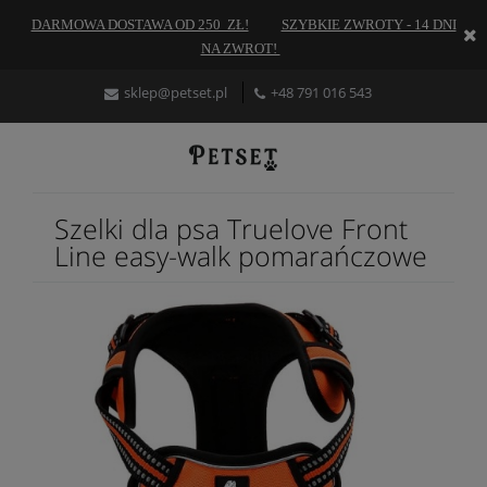
DARMOWA DOSTAWA OD 250 ZŁ!
SZYBKIE ZWROTY - 14 DNI
NA ZWROT!
sklep
@petset.pl
+48
791 016 543
Szelki dla psa Truelove Front
Line easy-walk pomarańczowe