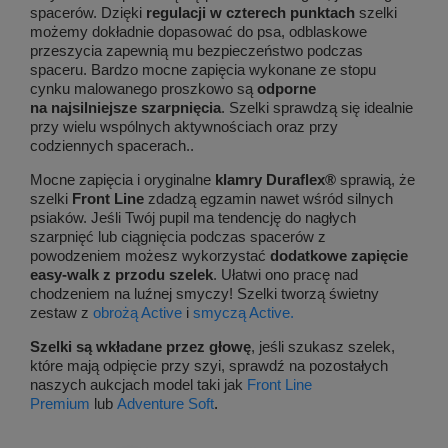
spacerów. Dzięki
regulacji w czterech punktach
szelki
możemy dokładnie dopasować do psa, odblaskowe
przeszycia zapewnią mu bezpieczeństwo podczas
spaceru. Bardzo mocne zapięcia wykonane ze stopu
cynku malowanego proszkowo są
odporne
na najsilniejsze szarpnięcia
. Szelki sprawdzą się idealnie
przy wielu wspólnych aktywnościach oraz przy
codziennych spacerach..
Mocne zapięcia i oryginalne
klamry Duraflex®
sprawią, że
szelki
Front Line
zdadzą egzamin nawet wśród silnych
psiaków. Jeśli Twój pupil ma tendencję do nagłych
szarpnięć lub ciągnięcia podczas spacerów z
powodzeniem możesz wykorzystać
dodatkowe zapięcie
easy-walk z przodu szelek
. Ułatwi ono pracę nad
chodzeniem na luźnej smyczy! Szelki tworzą świetny
zestaw z
obrożą Active
i
smyczą Active
.
Szelki są wkładane przez głowę
, jeśli szukasz szelek,
które mają odpięcie przy szyi, sprawdź na pozostałych
naszych aukcjach model taki jak
Front Line
Premium
lub
Adventure Soft
.