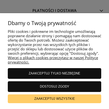
PŁATNOŚCI I DOSTAWA
Dbamy o Twoją prywatność
INFORMACJE
Pliki cookies i pokrewne im technologie umożliwiają
poprawne działanie strony i pomagają nam dostosować
ofertę do Twoich potrzeb. Możesz zaakceptować
O NAS
wykorzystanie przez nas wszystkich tych plików i
przejść do sklepu lub dostosować użycie plików do
swoich preferencji, wybierając opcję "Dostosuj zgody".
Więcej o plikach cookies przeczytasz w naszej Polityce
prywatności.
Podmiot pod nadzorem
Wojewódzki Inspektorat Weterynarii
ZAAKCEPTUJ TYLKO NIEZBĘDNE
z siedzibą w Siedlcach
ul. Kazimierzowska 29
08-110 Siedlce
DOSTOSUJ ZGODY
https://www.wiw.mazowsze.pl/
OBRÓT DETALICZNY PRODUKTAMI
OTC NA ODLEGŁOŚĆ
ZAAKCEPTUJ WSZYSTKIE