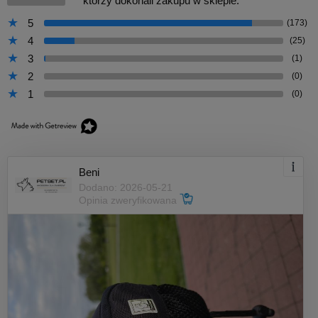
którzy dokonali zakupu w sklepie.
5
(173)
4
(25)
3
(1)
2
(0)
1
(0)
Beni
Dodano: 2026-05-21
Opinia zweryfikowana