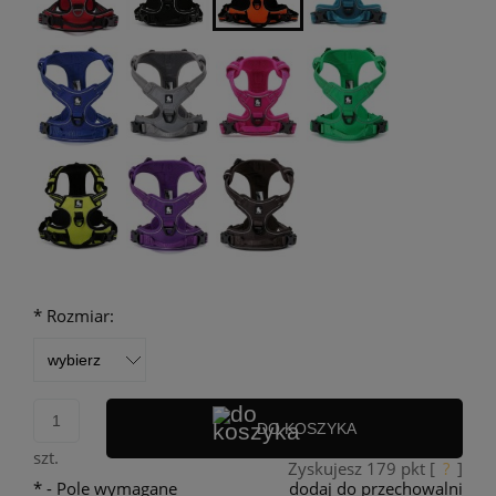
*
Rozmiar:
DO KOSZYKA
szt.
Zyskujesz
179
pkt [
?
]
*
- Pole wymagane
dodaj do przechowalni