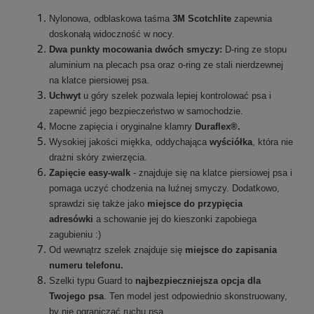
Nylonowa, odblaskowa taśma
3M Scotchlite
zapewnia
doskonałą widoczność w nocy.
Dwa punkty mocowania dwóch smyczy:
D-ring ze stopu
aluminium na plecach psa oraz o-ring ze stali nierdzewnej
na klatce piersiowej psa.
Uchwyt
u góry szelek pozwala lepiej kontrolować psa i
zapewnić jego bezpieczeństwo w samochodzie.
Mocne zapięcia i oryginalne klamry
Duraflex®.
Wysokiej jakości miękka, oddychająca
wyściółka
, która nie
drażni skóry zwierzęcia.
Zapięcie easy-walk
- znajduje się na klatce piersiowej psa i
pomaga uczyć chodzenia na luźnej smyczy. Dodatkowo,
sprawdzi się także jako
miejsce do przypięcia
adresówki
a schowanie jej do kieszonki zapobiega
zagubieniu :)
Od wewnątrz szelek znajduje się
miejsce do zapisania
numeru telefonu.
Szelki typu Guard to
najbezpieczniejsza opcja dla
Twojego psa
. Ten model jest odpowiednio skonstruowany,
by nie ograniczać ruchu psa.